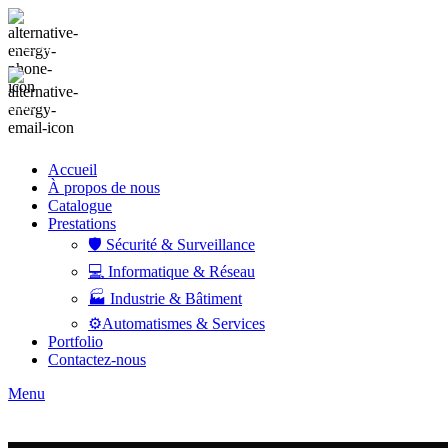
+212 522 341 213
Lettre d'information
Accueil
À propos de nous
Catalogue
Prestations
🛡️ Sécurité & Surveillance
💻 Informatique & Réseau
🏭 Industrie & Bâtiment
⚙️Automatismes & Services
Portfolio
Contactez-nous
Menu