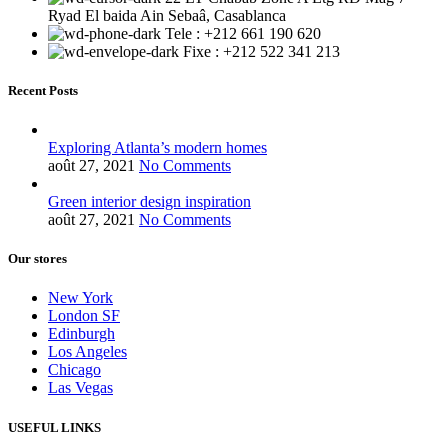
Ryad El baida Ain Sebaâ, Casablanca
Tele : +212 661 190 620
Fixe : +212 522 341 213
Recent Posts
Exploring Atlanta’s modern homes
août 27, 2021
No Comments
Green interior design inspiration
août 27, 2021
No Comments
Our stores
New York
London SF
Edinburgh
Los Angeles
Chicago
Las Vegas
USEFUL LINKS