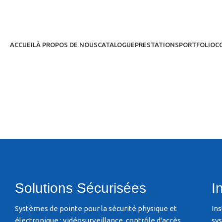
Solutions de sécu
Compta
ACCUEIL
À PROPOS DE NOUS
CATALOGUE
PRESTATIONS
PORTFOLIO
C
surveilla
E
Solutions Sécurisées
I
Systèmes de pointe pour la sécurité physique et
Ins
électronique : vidéosurveillance, contrôle d'accès,
sy