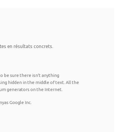
tes en résultats concrets.
o be sure there isn't anything
ng hidden in the middle of text. All the
um generators on the Internet.
myas
Google Inc.
Many desktop pub
editors now use L
text, and a search