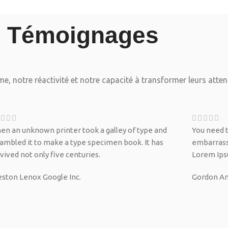
Témoignages
e, notre réactivité et notre capacité à transformer leurs atten
en an unknown printer took a galley of type and
You need t
rambled it to make a type specimen book. It has
embarrassi
vived not only five centuries.
Lorem Ips
eston Lenox
Google Inc.
Gordon A