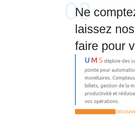
03
Ne comptez
laissez nos
faire pour 
U
M
S
déploie des s
pointe pour automatise
monétaires. Compteuses
billets, gestion de la 
productivité et réduise
vos opérations.
OBTENIR UN DEVIS
DÉCOUVR