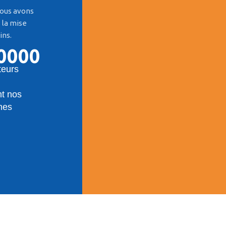
 nous avons
 la mise
ins.
0000
teurs
nt nos
mes