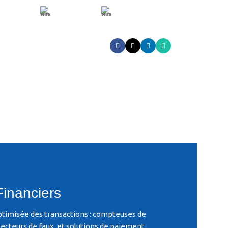
+212 522 341 213
Lettre d'information
et
nte
Financiers
ptimisée des transactions : compteuses de
étecteurs de faux, et solutions de paiement