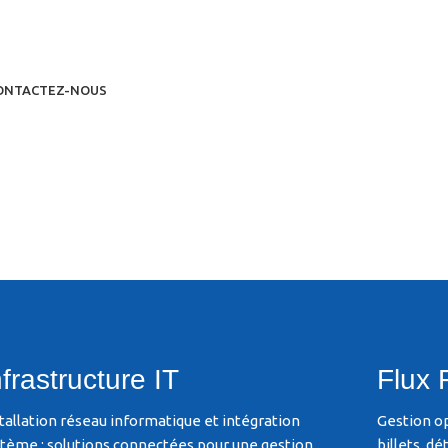
rité pour institutions Financières
ge
sécurisé
ONTACTEZ-NOUS
nce intellige
n savoir plus
CONTACTEZ-NOUS
nfrastructure IT
Flux 
tallation réseau informatique et intégration
Gestion o
stème : solutions connectées pour une gestion
billets, d