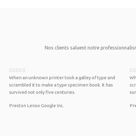
Nos clients saluent notre professionnalism
When an unknown printer took a galley of type and
Wh
scrambled it to make a type specimen book. It has
sc
survived not only five centuries.
sur
Preston Lenox
Google Inc.
Pr