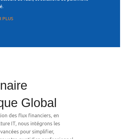
é.
R PLUS
naire
que Global
tion des flux financiers, en
cture IT, nous intégrons les
vancées pour simplifier,