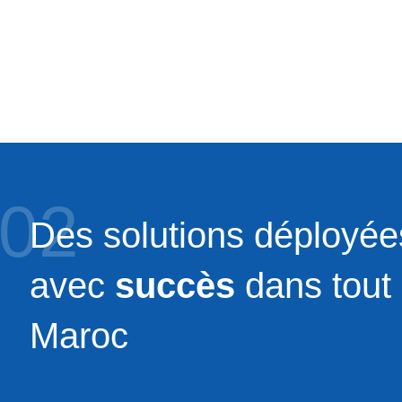
02
Des solutions déployée
avec
succès
dans tout 
Maroc