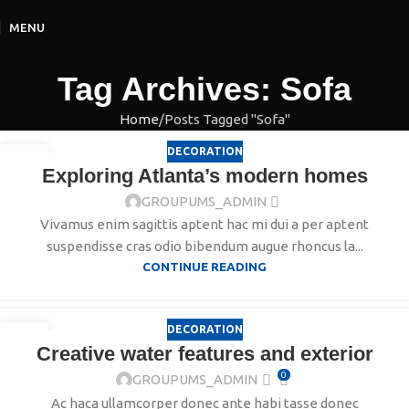
MENU
Tag Archives: Sofa
Home
Posts Tagged "Sofa"
DECORATION
27
Exploring Atlanta’s modern homes
AOÛT
GROUPUMS_ADMIN
Vivamus enim sagittis aptent hac mi dui a per aptent
suspendisse cras odio bibendum augue rhoncus la...
CONTINUE READING
DECORATION
27
Creative water features and exterior
AOÛT
0
GROUPUMS_ADMIN
Ac haca ullamcorper donec ante habi tasse donec